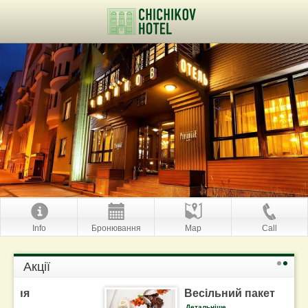
Info
Бронювання
Map
Call
Акції
Весільний пакет
Детальніше